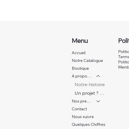
Menu
Pol
Politi
Accueil
Terme
Notre Catalogue
Polit
Menti
Boutique
A propos de STYOO
Notre-histoire
Un projet ? prendre un RDV
Nos prestations
Contact
Nous suivre
Quelques Chiffres