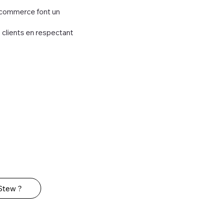
e commerce font un
 clients en respectant
.
Stew ?